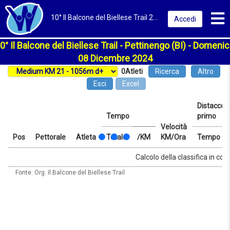
Toggl
10° Il Balcone del Biellese Trail 2024 | Pettinengo (BI) | Classifica
Accedi
0° Il Balcone del Biellese Trail - Pettinengo (BI) - Domenic
08 Dicembre 2024
0
Atleti
Ricerca
Altro
Esci
Excel
Distacco d
Tempo
primo
Velocità
Pos
Pettorale
Atleta
Totale
/KM
KM/Ora
Tempo
Pos
Pettorale
Atleta
Tempo
Totale
/KM
Velocità
Distacco d
Tempo
Calcolo della classifica in cors
KM/Ora
primo
Fonte: Org. Il Balcone del Biellese Trail