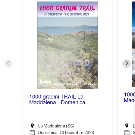
1000
1000 gradini TRAIL La
Mad
Maddalena - Domenica
La Maddalena (SS)
L
Domenica, 10 Dicembre 2023
S