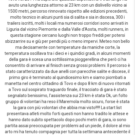
avuto una lunghezza attorno ai 23 km con un dislivello vicino ai
1500 metri, percorso rinnovato rispetto alle edizioni precedenti,
molto tecnico in alcuni punti sia di salita e sia in discesa, 300 i
trailers iscritti, molti i locali ma numerosi corridori sono arrivati in
Liguria dal vicino Piemonte e dalla Valle d'Aosta, molti runners, in
questa stagione cercano luoghi non troppo freddi per potersi
sbizzarrire su e giù per pendii più o meno impervi. Meteo non bello
ma decisamente con temperature da maniche corte, la
temperatura oscillava tra i dieci e i quindici gradi, in alcuni momenti
della gara è scesa una sottilissima pioggerellina che però ci ha
consentito di arrivare al finisch senza grossi problemi. Il percorso è
stato caratterizzato da due anelli con parecchie salite e discese, il
primo giro è terminato al quindicesimo km e siamo piombati a
manetta nel centro cittadino di Tovo e dopo 8 km di nuovo ritornati
a Tovo sul sospirato traguardo finale, il tracciato di gara è stato
segnalato benissimo, l'assistenza sui 23 km è stata Ok, un folto
gruppo di volontari ha reso il Maremola molto sicuro, forse è stata
la gara con più volontari che abbia mai visto!!!!! La start list
presentava atleti molto forti questi non hanno tradito le attese e
hanno dato subito spettacolo dopo pochi metri di gara, io sono
partita assai preoccupata per problemi ad un piede, il dolore al mio
arto mi ha tenuto compagnia per tutta la settimana antecedente il