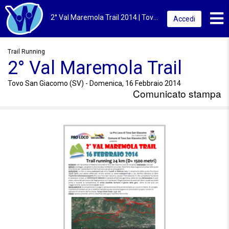
Toggl
2° Val Maremola Trail 2014 | Tovo San Giacomo (SV) | 2° Val Maremola Trail
Accedi
Trail Running
2° Val Maremola Trail
Tovo San Giacomo (SV) - Domenica, 16 Febbraio 2014
Comunicato stampa