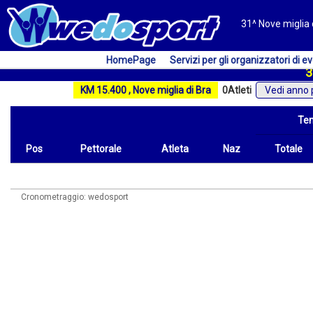
31^ Nove miglia d
HomePage
Servizi per gli organizzatori di ev
3
KM 15.400 , Nove miglia di Bra
0
Atleti
Vedi anno 
Te
Pos
Pettorale
Atleta
Naz
Totale
Pos
Pettorale
Atleta
Naz
Tempo
Totale
Cronometraggio: wedosport