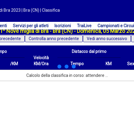
i Bra 2023 | Bra (CN) | Classifica
enti
Servizi per gli atleti
Iscrizioni
TraiLive
Campionati e Circui
1^ Nove miglia di Bra - Bra (CN) - Domenica, 05 Marzo 20
precedente
Vedi anno successivo
mpo
Distacco dal primo
Velocità
/KM
KM/Ora
Tempo
KM
Se
/KM
Velocità
Distacco dal primo
Tempo
KM
Sex
Calcolo della classifica in corso: attendere ...
KM/Ora