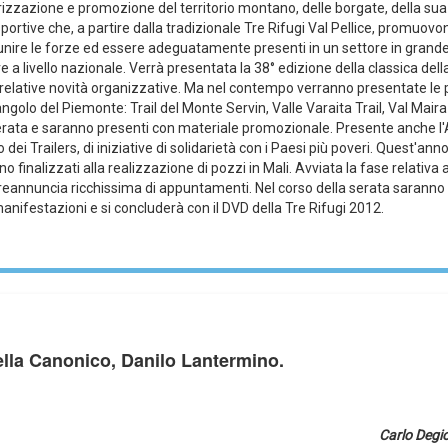
izzazione e promozione del territorio montano, delle borgate, della sua
ortive che, a partire dalla tradizionale Tre Rifugi Val Pellice, promuovono
unire le forze ed essere adeguatamente presenti in un settore in grande
 a livello nazionale. Verrà presentata la 38° edizione della classica della 
elative novità organizzative. Ma nel contempo verranno presentate le p
golo del Piemonte: Trail del Monte Servin, Valle Varaita Trail, Val Mair
 serata e saranno presenti con materiale promozionale. Presente anche l
i Trailers, di iniziative di solidarietà con i Paesi più poveri. Quest'anno,
o finalizzati alla realizzazione di pozzi in Mali. Avviata la fase relativa al
 preannuncia ricchissima di appuntamenti. Nel corso della serata saranno
anifestazioni e si concluderà con il DVD della Tre Rifugi 2012.
ella Canonico, Danilo Lantermino.
Carlo Degi