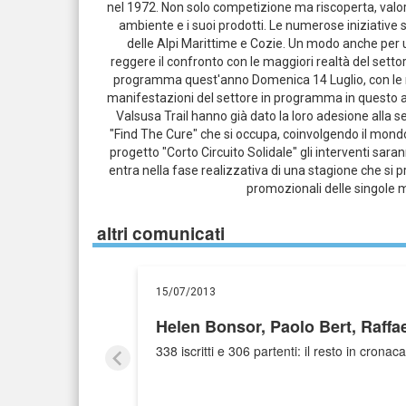
nel 1972. Non solo competizione ma riscoperta, valor
ambiente e i suoi prodotti. Le numerose iniziative sp
delle Alpi Marittime e Cozie. Un modo anche per 
reggere il confronto con le maggiori realtà del settore
programma quest'anno Domenica 14 Luglio, con le r
manifestazioni del settore in programma in questo an
Valsusa Trail hanno già dato la loro adesione alla
"Find The Cure" che si occupa, coinvolgendo il mondo de
progetto "Corto Circuito Solidale" gli interventi sarann
entra nella fase realizzativa di una stagione che si
promozionali delle singole m
altri comunicati
15/07/2013
Helen Bonsor, Paolo Bert, Raffa
338 iscritti e 306 partenti: il resto in cronaca