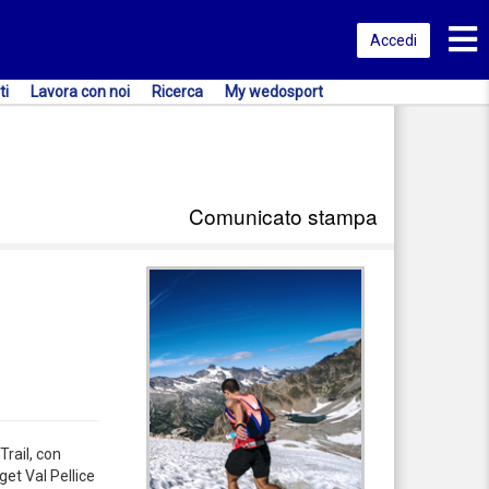
Toggl
Accedi
ti
Lavora con noi
Ricerca
My wedosport
Comunicato stampa
Trail, con
get Val Pellice