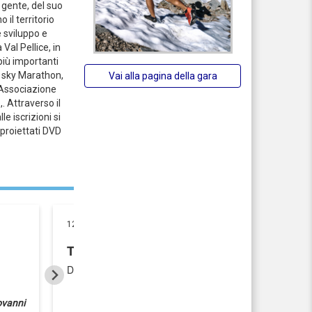
 gente, del suo
 il territorio
 sviluppo e
Val Pellice, in
iù importanti
a sky Marathon,
Vai alla pagina della gara
'Associazione
. Attraverso il
le iscrizioni si
 proiettati DVD
12/07/2013
TRE RIFUGI VAL PELLICE: IN 350 HAN
Domenica 14 Luglio alle 7 la partenza in contemporane
ovanni