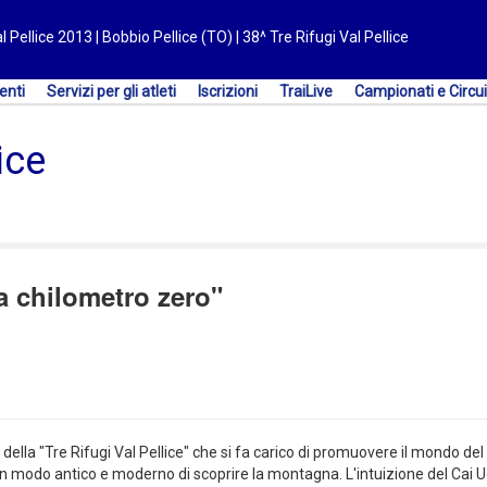
l Pellice 2013 | Bobbio Pellice (TO) | 38^ Tre Rifugi Val Pellice
enti
Servizi per gli atleti
Iscrizioni
TraiLive
Campionati e Circui
ice
 a chilometro zero"
ella "Tre Rifugi Val Pellice" che si fa carico di promuovere il mondo del 
 Un modo antico e moderno di scoprire la montagna. L'intuizione del Cai U