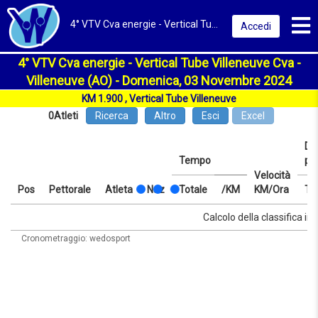
Toggl
4° VTV Cva energie - Vertical Tube Villeneuve Cva 2024 | Villeneuve (AO) | Classifica
Accedi
4° VTV Cva energie - Vertical Tube Villeneuve Cva -
Villeneuve (AO) - Domenica, 03 Novembre 2024
KM 1.900 , Vertical Tube Villeneuve
0
Atleti
Ricerca
Altro
Esci
Excel
Dis
Tempo
pr
Velocità
Pos
Pettorale
Atleta
Naz
Totale
/KM
KM/Ora
Te
Pos
Pettorale
Atleta
Naz
Tempo
Totale
/KM
Velocità
Dis
Te
Calcolo della classifica in 
KM/Ora
pr
Cronometraggio: wedosport