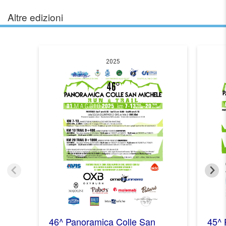
Altre edizioni
2025
46^ Panoramica Colle San
45^ 