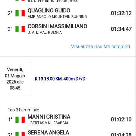
A.S.D. PEGARUN - PEGACROSS
QUAGLINO GUIDO
2°
01:32:12
AMR ANGOLO MOUNTAIN RUNNING
CORSINI MASSIMILIANO
3°
01:34:47
U. ATL. VALTROMPIA
Visualizza risultati completi
Venerdì,
01 Maggio
K 13 13.00 KM, 400m D+/D-
2026 alle
08:45
Top 3 Femminile
MANNI CRISTINA
1°
01:02:10
LIBERTAS VALLESABBIA
SERENA ANGELA
2°
01:04:38