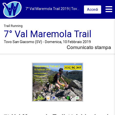
Toggl
7° Val Maremola Trail 2019 | Tovo San Giacomo (SV) | 7° Val Maremola Trail
Accedi
Trail Running
7° Val Maremola Trail
Tovo San Giacomo (SV) - Domenica, 10 Febbraio 2019
Comunicato stampa