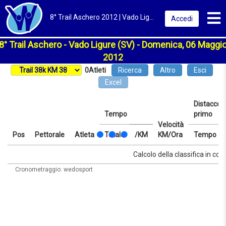
Toggl
8° Trail Aschero 2012 | Vado Ligure (SV) | Classifica
Accedi
8° Trail Aschero - Vado Ligure (SV) - Domenica, 06 Maggi
2012
0
Atleti
Ricerca
Altro
Esci
Excel
Distacco d
Tempo
primo
Velocità
Pos
Pettorale
Atleta
Totale
/KM
KM/Ora
Tempo
Pos
Pettorale
Atleta
Tempo
Totale
/KM
Velocità
Distacco d
Tempo
Calcolo della classifica in cors
KM/Ora
primo
Cronometraggio: wedosport