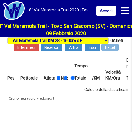
Toggl
8° Val Maremola Trail 2020 | Tovo San Giacomo (SV) | Classifica
Accedi
8° Val Maremola Trail - Tovo San Giacomo (SV) - Domenica
09 Febbraio 2020
0
Atleti
Intermedi
Ricerca
Altro
Esci
Excel
Dis
Tempo
pr
Velocità
Pos
Pettorale
Atleta
Naz
Totale
/KM
KM/Ora
Te
Pos
Pettorale
Atleta
Naz
Tempo
Totale
/KM
Velocità
Dis
Te
Calcolo della classifica in 
KM/Ora
pr
Cronometraggio: wedosport