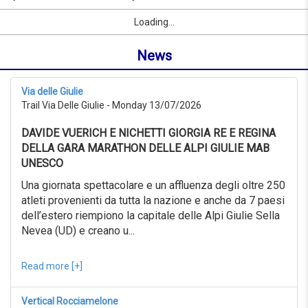
to
by
Sport
First Name
City
link
07/09/2026
Loading...
name
from
or
0KM
News
location
to
999KM
from
Via delle Giulie
07/07/2026
Trail Via Delle Giulie - Monday 13/07/2026
to
07/08/2026
DAVIDE VUERICH E NICHETTI GIORGIA RE E REGINA
Advanced
search
DELLA GARA MARATHON DELLE ALPI GIULIE MAB
UNESCO
Sport
Advanced
Una giornata spettacolare e un affluenza degli oltre 250
search
atleti provenienti da tutta la nazione e anche da 7 paesi
dell’estero riempiono la capitale delle Alpi Giulie Sella
Sport
link
Nevea (UD) e creano u...
Read more [+]
link
Reset
Vertical Rocciamelone