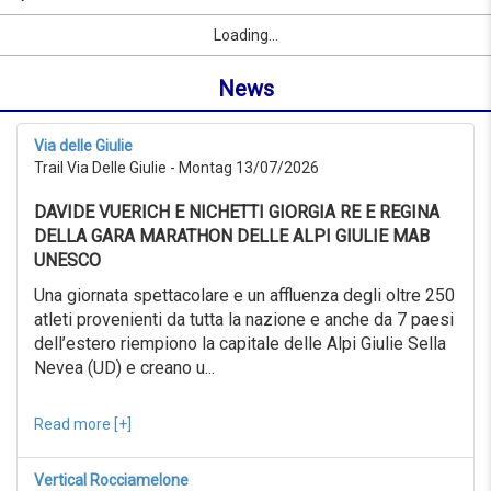
07/09/2026
Name
Sport
Vorname
Ort
link
from
Loading...
oder
0KM
Ort
to
News
suchen
999KM
ab
07/07/2026
Via delle Giulie
to
Trail Via Delle Giulie - Montag 13/07/2026
07/08/2026
Erweiterte
DAVIDE VUERICH E NICHETTI GIORGIA RE E REGINA
Suche
DELLA GARA MARATHON DELLE ALPI GIULIE MAB
Sport
UNESCO
Erweiterte
Suche
Una giornata spettacolare e un affluenza degli oltre 250
atleti provenienti da tutta la nazione e anche da 7 paesi
Sport
link
dell’estero riempiono la capitale delle Alpi Giulie Sella
Nevea (UD) e creano u...
link
Reset
Read more [+]
Vertical Rocciamelone
Reset