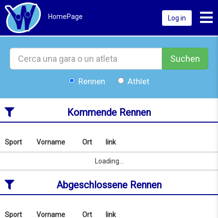
Toggl
HomePage
Log in
Suchen
Rennen
Athlet
Kommende Rennen
Sport
Vorname
Ort
link
Nach
Name
Sport
Vorname
Ort
link
Loading...
oder
Ort
Abgeschlossene Rennen
suchen
ab
07/08/2026
to
Sport
Vorname
Ort
link
Nach