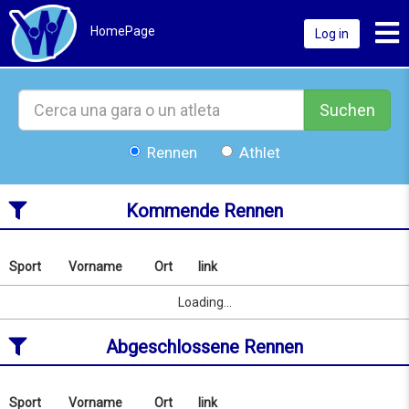
Toggl
HomePage
Log in
Suchen
Rennen
Athlet
Kommende Rennen
Sport
Vorname
Ort
link
Nach
Name
Sport
Vorname
Ort
link
Loading...
oder
Ort
Abgeschlossene Rennen
suchen
ab
07/08/2026
to
Sport
Vorname
Ort
link
Nach