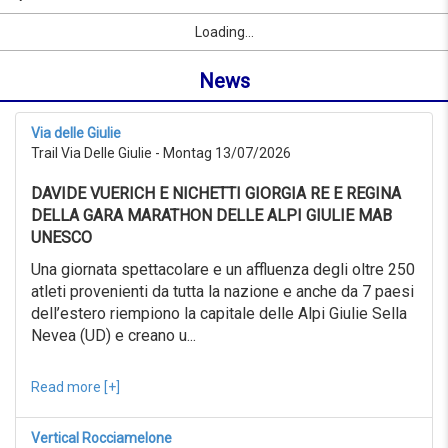
07/09/2026
Name
Sport
Vorname
Ort
link
from
Loading...
oder
0KM
Ort
to
News
suchen
999KM
ab
07/07/2026
Via delle Giulie
to
Trail Via Delle Giulie - Montag 13/07/2026
07/08/2026
Erweiterte
DAVIDE VUERICH E NICHETTI GIORGIA RE E REGINA
Suche
DELLA GARA MARATHON DELLE ALPI GIULIE MAB
Sport
UNESCO
Erweiterte
Suche
Una giornata spettacolare e un affluenza degli oltre 250
atleti provenienti da tutta la nazione e anche da 7 paesi
Sport
link
dell’estero riempiono la capitale delle Alpi Giulie Sella
Nevea (UD) e creano u...
link
Reset
Read more [+]
Vertical Rocciamelone
Reset