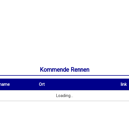
Kommende Rennen
rname
Ort
link
Ort
link
Loading...