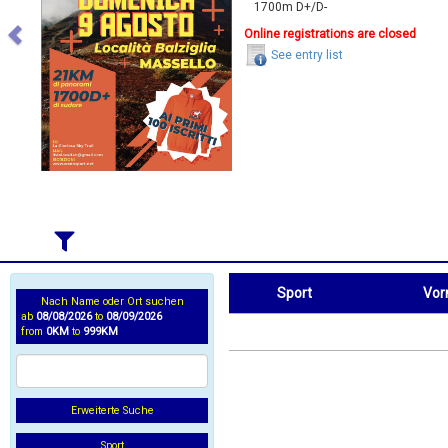
1700m D+/D-
Online registrations are closed
See entry list
Sport
Vo
Nach Name oder Ort suchen
ab
08/08/2026
to
08/09/2026
Sport
Vorname
from
0KM
to
999KM
Erweiterte Suche
Sport