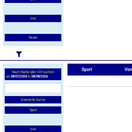
link
Reset
Sport
Vo
Nach Name oder Ort suchen
ab
08/07/2026
to
08/08/2026
Sport
Vorname
Erweiterte Suche
Sport
link