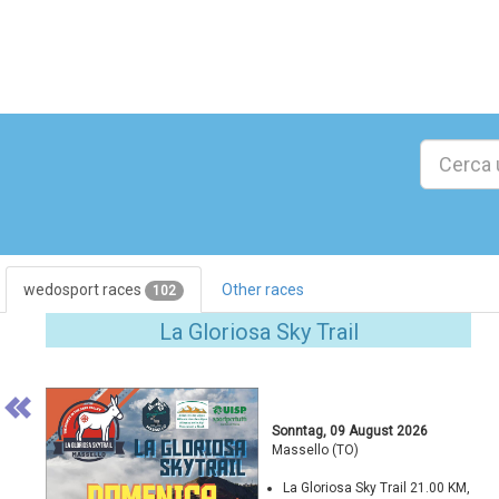
wedosport races
Other races
102
Previous
La Gloriosa Sky Trail
Sonntag, 09 August 2026
Massello (TO)
La Gloriosa Sky Trail 21.00 KM,