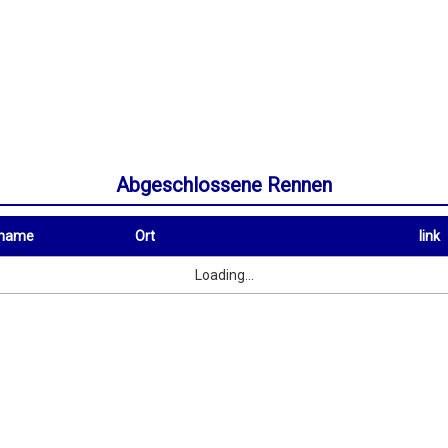
Abgeschlossene Rennen
rname
Ort
link
Ort
link
Loading...