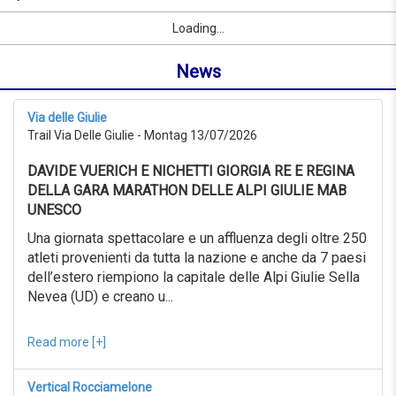
06/09/2026
Name
Sport
Vorname
Ort
link
from
Loading...
oder
0KM
Ort
to
News
suchen
999KM
ab
06/07/2026
Via delle Giulie
to
Trail Via Delle Giulie - Montag 13/07/2026
06/08/2026
Erweiterte
DAVIDE VUERICH E NICHETTI GIORGIA RE E REGINA
Suche
DELLA GARA MARATHON DELLE ALPI GIULIE MAB
Sport
UNESCO
Erweiterte
Suche
Una giornata spettacolare e un affluenza degli oltre 250
atleti provenienti da tutta la nazione e anche da 7 paesi
Sport
link
dell’estero riempiono la capitale delle Alpi Giulie Sella
Nevea (UD) e creano u...
link
Reset
Read more [+]
Vertical Rocciamelone
Reset