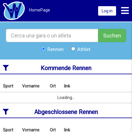
Toggl
HomePage
Log in
Suchen
Rennen
Athlet
Kommende Rennen
Sport
Vorname
Ort
link
Nach
Name
Sport
Vorname
Ort
link
Loading...
oder
Ort
Abgeschlossene Rennen
suchen
ab
06/08/2026
to
Sport
Vorname
Ort
link
Nach