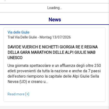
09/09/2026
Name
Sport
Vorname
Ort
link
from
Loading...
oder
0KM
Ort
to
News
suchen
999KM
ab
09/07/2026
Via delle Giulie
to
Trail Via Delle Giulie - Montag 13/07/2026
09/08/2026
Erweiterte
DAVIDE VUERICH E NICHETTI GIORGIA RE E REGINA
Suche
DELLA GARA MARATHON DELLE ALPI GIULIE MAB
Sport
UNESCO
Erweiterte
Suche
Una giornata spettacolare e un affluenza degli oltre 250
atleti provenienti da tutta la nazione e anche da 7 paesi
Sport
link
dell’estero riempiono la capitale delle Alpi Giulie Sella
Nevea (UD) e creano u...
link
Reset
Read more [+]
Reset