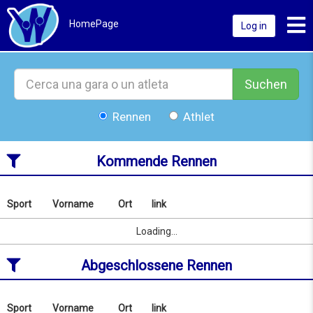
Toggl
HomePage
Log in
Suchen
Rennen
Athlet
Kommende Rennen
Sport
Vorname
Ort
link
Nach
Name
Sport
Vorname
Ort
link
Loading...
oder
Ort
Abgeschlossene Rennen
suchen
ab
09/08/2026
to
Sport
Vorname
Ort
link
Nach