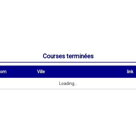
Courses terminées
nom
Ville
link
Ville
link
Loading...