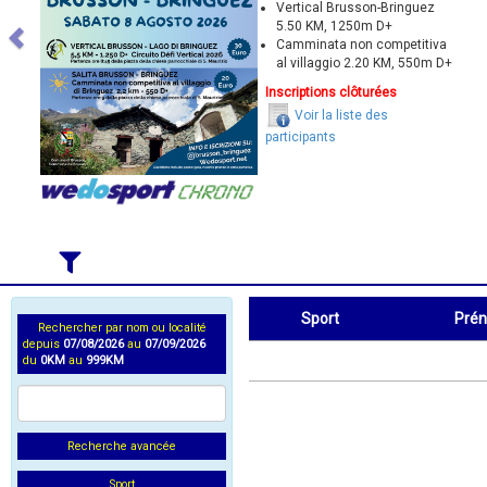
Vertical Brusson-Bringuez
5.50 KM, 1250m D+
Camminata non competitiva
al villaggio 2.20 KM, 550m D+
Inscriptions clôturées
Voir la liste des
participants
Sport
Pré
Rechercher par nom ou localité
depuis
07/08/2026
au
07/09/2026
Sport
Prénom
du
0KM
au
999KM
Recherche avancée
Sport