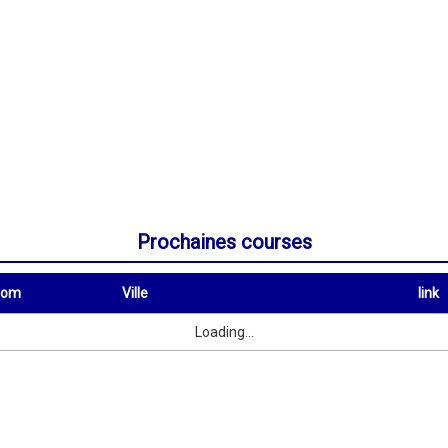
Prochaines courses
nom
Ville
link
Ville
link
Loading...