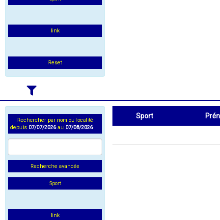
link
Reset
Sport
Pré
Rechercher par nom ou localité
depuis
07/07/2026
au
07/08/2026
Sport
Prénom
Recherche avancée
Sport
link