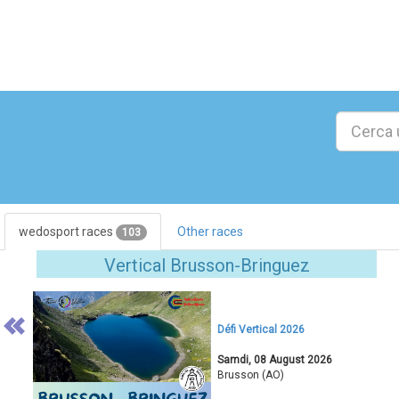
wedosport races
Other races
103
Previous
Vertical Brusson-Bringuez
Défi Vertical 2026
Samdi, 08 August 2026
Brusson (AO)