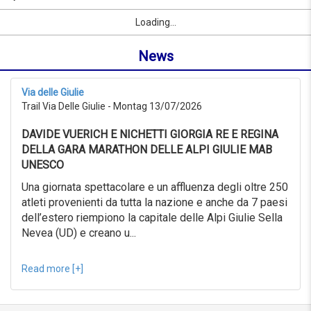
09/09/2026
Name
Sport
Vorname
Ort
link
from
Loading...
oder
0KM
Ort
to
News
suchen
999KM
ab
09/07/2026
Via delle Giulie
to
Trail Via Delle Giulie - Montag 13/07/2026
09/08/2026
Erweiterte
DAVIDE VUERICH E NICHETTI GIORGIA RE E REGINA
Suche
DELLA GARA MARATHON DELLE ALPI GIULIE MAB
Sport
UNESCO
Erweiterte
Suche
Una giornata spettacolare e un affluenza degli oltre 250
atleti provenienti da tutta la nazione e anche da 7 paesi
Sport
link
dell’estero riempiono la capitale delle Alpi Giulie Sella
Nevea (UD) e creano u...
link
Reset
Read more [+]
Reset