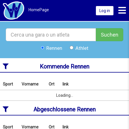
Toggl
HomePage
Log in
Suchen
Rennen
Athlet
Kommende Rennen
Sport
Vorname
Ort
link
Nach
Name
Sport
Vorname
Ort
link
Loading...
oder
Ort
Abgeschlossene Rennen
suchen
ab
09/08/2026
to
Sport
Vorname
Ort
link
Nach