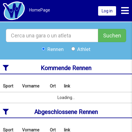
Toggl
HomePage
Log in
Suchen
Rennen
Athlet
Kommende Rennen
Sport
Vorname
Ort
link
Nach
Name
Sport
Vorname
Ort
link
Loading...
oder
Ort
Abgeschlossene Rennen
suchen
ab
07/08/2026
to
Sport
Vorname
Ort
link
Nach