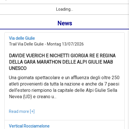
07/09/2026
Name
Sport
Vorname
Ort
link
from
Loading...
oder
0KM
Ort
to
News
suchen
999KM
ab
07/07/2026
Via delle Giulie
to
Trail Via Delle Giulie - Montag 13/07/2026
07/08/2026
Erweiterte
DAVIDE VUERICH E NICHETTI GIORGIA RE E REGINA
Suche
DELLA GARA MARATHON DELLE ALPI GIULIE MAB
Sport
UNESCO
Erweiterte
Suche
Una giornata spettacolare e un affluenza degli oltre 250
atleti provenienti da tutta la nazione e anche da 7 paesi
Sport
link
dell’estero riempiono la capitale delle Alpi Giulie Sella
Nevea (UD) e creano u...
link
Reset
Read more [+]
Vertical Rocciamelone
Reset