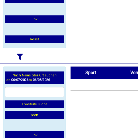
link
Reset
Sport
Vo
Nach Name oder Ort suchen
ab
06/07/2026
to
06/08/2026
Sport
Vorname
Erweiterte Suche
Sport
link