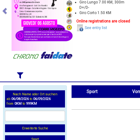
Giro Lungo 7.00 KM, 300m
D+/D-
Giro Corto 1.50 KM
Online registrations are closed
See entry list
Sport
Vo
Nach Name oder Ort suchen
ab
06/08/2026
to
06/09/2026
Sport
Vorname
from
0KM
to
999KM
Erweiterte Suche
Sport