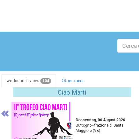
wedosport races
Other races
104
Previous
Ciao Marti
Donnerstag, 06 August 2026
Buttogno - frazione di Santa
Maggiore (VB)