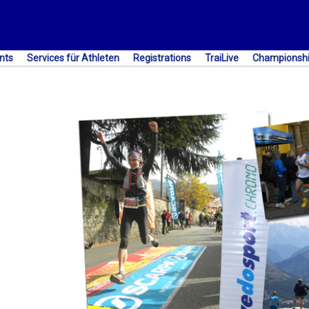
nts
Services für Athleten
Registrations
TraiLive
Championsh