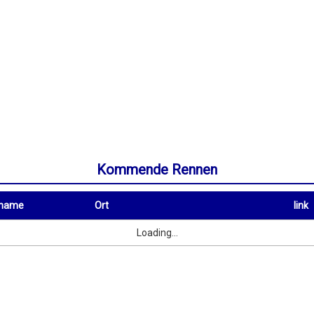
Kommende Rennen
rname
Ort
link
Ort
link
Loading...