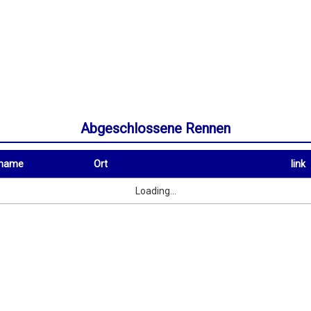
Abgeschlossene Rennen
rname
Ort
link
Ort
link
Loading...