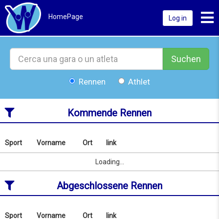
Toggl
HomePage
Log in
Suchen
Rennen
Athlet
Kommende Rennen
Sport
Vorname
Ort
link
Nach
Name
Sport
Vorname
Ort
link
Loading...
oder
Ort
Abgeschlossene Rennen
suchen
ab
10/08/2026
to
Sport
Vorname
Ort
link
Nach