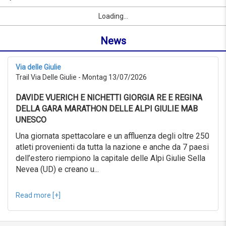
10/09/2026
Name
Sport
Vorname
Ort
link
from
Loading...
oder
0KM
Ort
to
News
suchen
999KM
ab
10/07/2026
Via delle Giulie
to
Trail Via Delle Giulie - Montag 13/07/2026
10/08/2026
Erweiterte
DAVIDE VUERICH E NICHETTI GIORGIA RE E REGINA
Suche
DELLA GARA MARATHON DELLE ALPI GIULIE MAB
Sport
UNESCO
Erweiterte
Suche
Una giornata spettacolare e un affluenza degli oltre 250
atleti provenienti da tutta la nazione e anche da 7 paesi
Sport
link
dell’estero riempiono la capitale delle Alpi Giulie Sella
Nevea (UD) e creano u...
link
Reset
Read more [+]
Reset