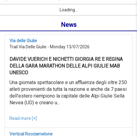
to
by
Sport
First Name
City
link
08/09/2026
Loading...
name
from
or
0KM
News
location
to
999KM
from
Via delle Giulie
08/07/2026
Trail Via Delle Giulie - Monday 13/07/2026
to
08/08/2026
DAVIDE VUERICH E NICHETTI GIORGIA RE E REGINA
Advanced
search
DELLA GARA MARATHON DELLE ALPI GIULIE MAB
UNESCO
Sport
Advanced
Una giornata spettacolare e un affluenza degli oltre 250
search
atleti provenienti da tutta la nazione e anche da 7 paesi
dell’estero riempiono la capitale delle Alpi Giulie Sella
Sport
link
Nevea (UD) e creano u...
Read more [+]
link
Reset
Vertical Rocciamelone