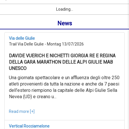
07/09/2026
Name
Sport
Vorname
Ort
link
from
Loading...
oder
0KM
Ort
to
News
suchen
999KM
ab
07/07/2026
Via delle Giulie
to
Trail Via Delle Giulie - Montag 13/07/2026
07/08/2026
Erweiterte
DAVIDE VUERICH E NICHETTI GIORGIA RE E REGINA
Suche
DELLA GARA MARATHON DELLE ALPI GIULIE MAB
Sport
UNESCO
Erweiterte
Suche
Una giornata spettacolare e un affluenza degli oltre 250
atleti provenienti da tutta la nazione e anche da 7 paesi
Sport
link
dell’estero riempiono la capitale delle Alpi Giulie Sella
Nevea (UD) e creano u...
link
Reset
Read more [+]
Vertical Rocciamelone
Reset