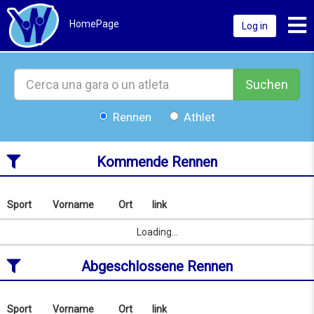
Toggl
HomePage
Log in
Suchen
Rennen
Athlet
Kommende Rennen
Sport
Vorname
Ort
link
Nach
Name
Sport
Vorname
Ort
link
Loading...
oder
Ort
Abgeschlossene Rennen
suchen
ab
07/08/2026
to
Sport
Vorname
Ort
link
Nach