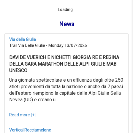
to
by
Sport
First Name
City
link
08/09/2026
Loading...
name
from
or
0KM
News
location
to
999KM
from
Via delle Giulie
08/07/2026
Trail Via Delle Giulie - Monday 13/07/2026
to
08/08/2026
DAVIDE VUERICH E NICHETTI GIORGIA RE E REGINA
Advanced
search
DELLA GARA MARATHON DELLE ALPI GIULIE MAB
UNESCO
Sport
Advanced
Una giornata spettacolare e un affluenza degli oltre 250
search
atleti provenienti da tutta la nazione e anche da 7 paesi
dell’estero riempiono la capitale delle Alpi Giulie Sella
Sport
link
Nevea (UD) e creano u...
Read more [+]
link
Reset
Vertical Rocciamelone