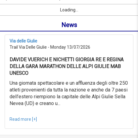
to
by
Sport
First Name
City
link
09/09/2026
Loading...
name
from
or
0KM
News
location
to
999KM
from
Via delle Giulie
09/07/2026
Trail Via Delle Giulie - Monday 13/07/2026
to
09/08/2026
DAVIDE VUERICH E NICHETTI GIORGIA RE E REGINA
Advanced
search
DELLA GARA MARATHON DELLE ALPI GIULIE MAB
UNESCO
Sport
Advanced
Una giornata spettacolare e un affluenza degli oltre 250
search
atleti provenienti da tutta la nazione e anche da 7 paesi
dell’estero riempiono la capitale delle Alpi Giulie Sella
Sport
link
Nevea (UD) e creano u...
Read more [+]
link
Reset