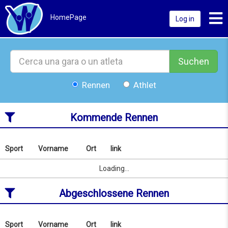
Toggl
HomePage
Log in
Suchen
Rennen
Athlet
Kommende Rennen
Sport
Vorname
Ort
link
Nach
Name
Sport
Vorname
Ort
link
Loading...
oder
Ort
Abgeschlossene Rennen
suchen
ab
10/08/2026
to
Sport
Vorname
Ort
link
Nach