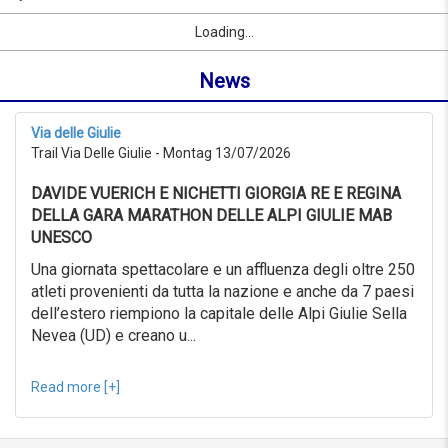
10/09/2026
Name
Sport
Vorname
Ort
link
from
Loading...
oder
0KM
Ort
to
News
suchen
999KM
ab
10/07/2026
Via delle Giulie
to
Trail Via Delle Giulie - Montag 13/07/2026
10/08/2026
Erweiterte
DAVIDE VUERICH E NICHETTI GIORGIA RE E REGINA
Suche
DELLA GARA MARATHON DELLE ALPI GIULIE MAB
Sport
UNESCO
Erweiterte
Suche
Una giornata spettacolare e un affluenza degli oltre 250
atleti provenienti da tutta la nazione e anche da 7 paesi
Sport
link
dell’estero riempiono la capitale delle Alpi Giulie Sella
Nevea (UD) e creano u...
link
Reset
Read more [+]
Reset