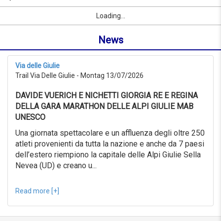
09/09/2026
Name
Sport
Vorname
Ort
link
from
Loading...
oder
0KM
Ort
to
News
suchen
999KM
ab
09/07/2026
Via delle Giulie
to
Trail Via Delle Giulie - Montag 13/07/2026
09/08/2026
Erweiterte
DAVIDE VUERICH E NICHETTI GIORGIA RE E REGINA
Suche
DELLA GARA MARATHON DELLE ALPI GIULIE MAB
Sport
UNESCO
Erweiterte
Suche
Una giornata spettacolare e un affluenza degli oltre 250
atleti provenienti da tutta la nazione e anche da 7 paesi
Sport
link
dell’estero riempiono la capitale delle Alpi Giulie Sella
Nevea (UD) e creano u...
link
Reset
Read more [+]
Reset