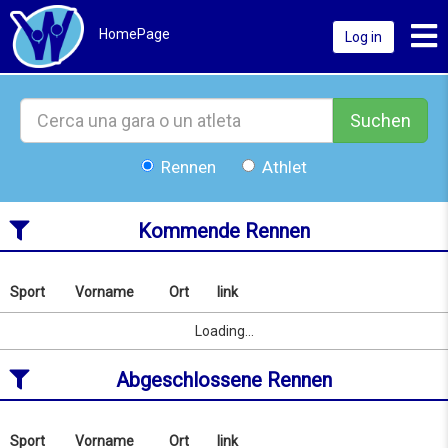
Toggl
HomePage
Log in
Suchen
Rennen
Athlet
Kommende Rennen
Sport
Vorname
Ort
link
Nach
Name
Sport
Vorname
Ort
link
Loading...
oder
Ort
Abgeschlossene Rennen
suchen
ab
09/08/2026
to
Sport
Vorname
Ort
link
Nach