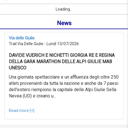
09/09/2026
par
Sport
Prénom
Ville
link
du
Loading...
nom
0KM
ou
au
News
localité
999KM
depuis
09/07/2026
Via delle Giulie
au
Trail Via Delle Giulie - Lundi 13/07/2026
09/08/2026
Recherche
DAVIDE VUERICH E NICHETTI GIORGIA RE E REGINA
avancée
DELLA GARA MARATHON DELLE ALPI GIULIE MAB
Sport
UNESCO
Recherche
avancée
Una giornata spettacolare e un affluenza degli oltre 250
atleti provenienti da tutta la nazione e anche da 7 paesi
Sport
link
dell’estero riempiono la capitale delle Alpi Giulie Sella
Nevea (UD) e creano u...
link
Reset
Read more [+]
Reset