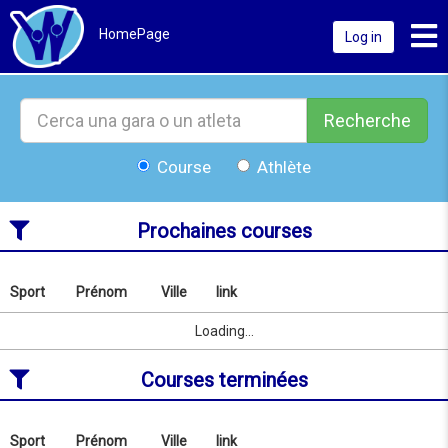
Toggl
HomePage
Log in
Recherche
Course
Athlète
Prochaines courses
Sport
Prénom
Ville
link
Rechercher
par
Sport
Prénom
Ville
link
Loading...
nom
ou
Courses terminées
localité
depuis
09/08/2026
au
Sport
Prénom
Ville
link
Rechercher