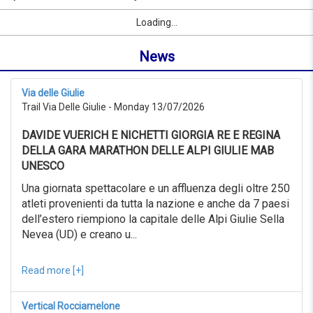
to
by
Sport
First Name
City
link
07/09/2026
Loading...
name
from
or
0KM
News
location
to
999KM
from
Via delle Giulie
07/07/2026
Trail Via Delle Giulie - Monday 13/07/2026
to
07/08/2026
DAVIDE VUERICH E NICHETTI GIORGIA RE E REGINA
Advanced
search
DELLA GARA MARATHON DELLE ALPI GIULIE MAB
UNESCO
Sport
Advanced
Una giornata spettacolare e un affluenza degli oltre 250
search
atleti provenienti da tutta la nazione e anche da 7 paesi
dell’estero riempiono la capitale delle Alpi Giulie Sella
Sport
link
Nevea (UD) e creano u...
Read more [+]
link
Reset
Vertical Rocciamelone