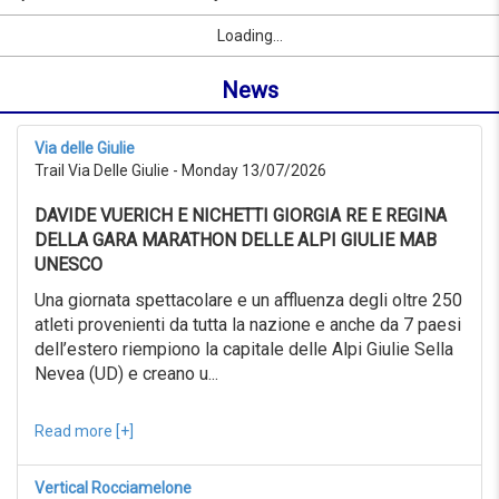
to
by
Sport
First Name
City
link
07/09/2026
Loading...
name
from
or
0KM
News
location
to
999KM
from
Via delle Giulie
07/07/2026
Trail Via Delle Giulie - Monday 13/07/2026
to
07/08/2026
DAVIDE VUERICH E NICHETTI GIORGIA RE E REGINA
Advanced
search
DELLA GARA MARATHON DELLE ALPI GIULIE MAB
UNESCO
Sport
Advanced
Una giornata spettacolare e un affluenza degli oltre 250
search
atleti provenienti da tutta la nazione e anche da 7 paesi
dell’estero riempiono la capitale delle Alpi Giulie Sella
Sport
link
Nevea (UD) e creano u...
Read more [+]
link
Reset
Vertical Rocciamelone