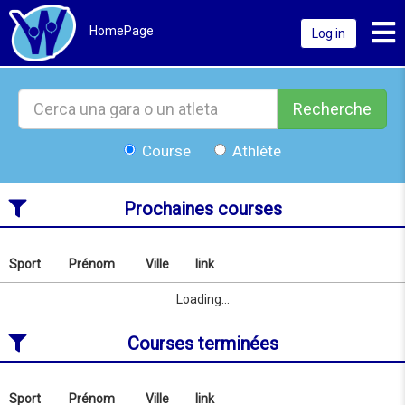
Toggl
HomePage
Log in
Recherche
Course
Athlète
Prochaines courses
Sport
Prénom
Ville
link
Rechercher
par
Sport
Prénom
Ville
link
Loading...
nom
ou
Courses terminées
localité
depuis
09/08/2026
au
Sport
Prénom
Ville
link
Rechercher