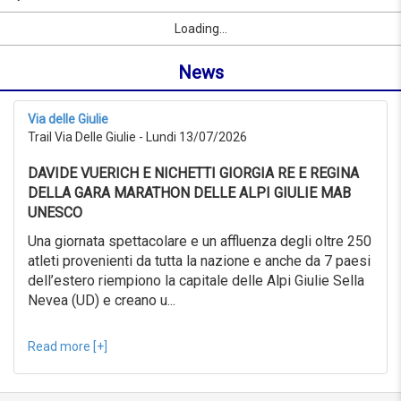
09/09/2026
par
Sport
Prénom
Ville
link
du
Loading...
nom
0KM
ou
au
News
localité
999KM
depuis
09/07/2026
Via delle Giulie
au
Trail Via Delle Giulie - Lundi 13/07/2026
09/08/2026
Recherche
DAVIDE VUERICH E NICHETTI GIORGIA RE E REGINA
avancée
DELLA GARA MARATHON DELLE ALPI GIULIE MAB
Sport
UNESCO
Recherche
avancée
Una giornata spettacolare e un affluenza degli oltre 250
atleti provenienti da tutta la nazione e anche da 7 paesi
Sport
link
dell’estero riempiono la capitale delle Alpi Giulie Sella
Nevea (UD) e creano u...
link
Reset
Read more [+]
Reset