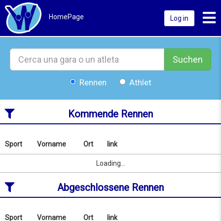
Toggl
HomePage
Log in
Suchen
Rennen
Athlet
Kommende Rennen
Sport
Vorname
Ort
link
Nach
Name
Sport
Vorname
Ort
link
Loading...
oder
Ort
Abgeschlossene Rennen
suchen
ab
07/08/2026
to
Sport
Vorname
Ort
link
Nach