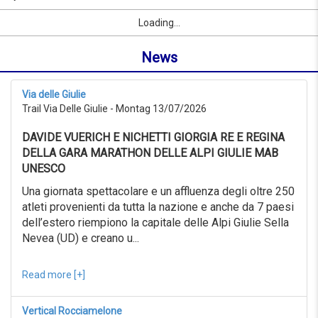
07/09/2026
Name
Sport
Vorname
Ort
link
from
Loading...
oder
0KM
Ort
to
News
suchen
999KM
ab
07/07/2026
Via delle Giulie
to
Trail Via Delle Giulie - Montag 13/07/2026
07/08/2026
Erweiterte
DAVIDE VUERICH E NICHETTI GIORGIA RE E REGINA
Suche
DELLA GARA MARATHON DELLE ALPI GIULIE MAB
Sport
UNESCO
Erweiterte
Suche
Una giornata spettacolare e un affluenza degli oltre 250
atleti provenienti da tutta la nazione e anche da 7 paesi
Sport
link
dell’estero riempiono la capitale delle Alpi Giulie Sella
Nevea (UD) e creano u...
link
Reset
Read more [+]
Vertical Rocciamelone
Reset