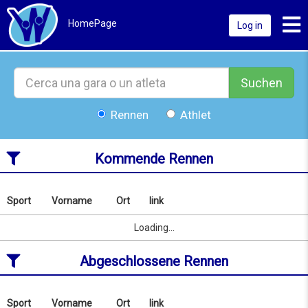
Toggl
HomePage
Log in
Suchen
Rennen
Athlet
Kommende Rennen
Sport
Vorname
Ort
link
Nach
Name
Sport
Vorname
Ort
link
Loading...
oder
Ort
Abgeschlossene Rennen
suchen
ab
10/08/2026
to
Sport
Vorname
Ort
link
Nach