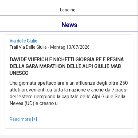
10/09/2026
Name
Sport
Vorname
Ort
link
from
Loading...
oder
0KM
Ort
to
News
suchen
999KM
ab
10/07/2026
Via delle Giulie
to
Trail Via Delle Giulie - Montag 13/07/2026
10/08/2026
Erweiterte
DAVIDE VUERICH E NICHETTI GIORGIA RE E REGINA
Suche
DELLA GARA MARATHON DELLE ALPI GIULIE MAB
Sport
UNESCO
Erweiterte
Suche
Una giornata spettacolare e un affluenza degli oltre 250
atleti provenienti da tutta la nazione e anche da 7 paesi
Sport
link
dell’estero riempiono la capitale delle Alpi Giulie Sella
Nevea (UD) e creano u...
link
Reset
Read more [+]
Reset