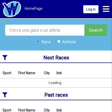
Toggl
HomePage
Log in
Search
Race
Athlete
Next Races
Sport
First Name
City
link
Search
by
Sport
First Name
City
link
Loading...
name
or
Past races
location
from
08/08/2026
Sport
First Name
City
link
Search