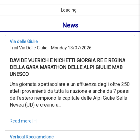
to
by
Sport
First Name
City
link
06/09/2026
Loading...
name
from
or
0KM
News
location
to
999KM
from
Via delle Giulie
06/07/2026
Trail Via Delle Giulie - Monday 13/07/2026
to
06/08/2026
DAVIDE VUERICH E NICHETTI GIORGIA RE E REGINA
Advanced
search
DELLA GARA MARATHON DELLE ALPI GIULIE MAB
UNESCO
Sport
Advanced
Una giornata spettacolare e un affluenza degli oltre 250
search
atleti provenienti da tutta la nazione e anche da 7 paesi
dell’estero riempiono la capitale delle Alpi Giulie Sella
Sport
link
Nevea (UD) e creano u...
Read more [+]
link
Reset
Vertical Rocciamelone