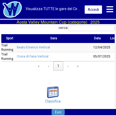
Toggl
Visualizza TUTTE le gare del Circuito
Accedi
Aosta Valley Mountain Cup (categorie) 2025
cerca
Sport
Gara
Data
Loca
Trail
Sport
Gara
Data
L
Beato Emerico Vertical
12/04/2025
Running
Trail
Croce di Fana Vertical
05/07/2025
Running
«
‹
1
›
»
Classifica
Esci