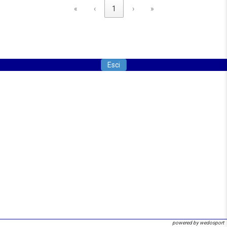
«
‹
1
›
»
Esci
powered by wedosport