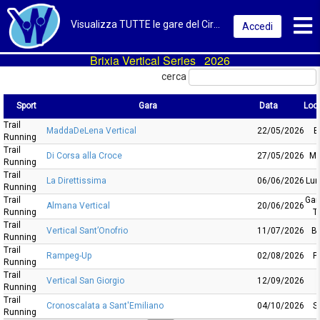
Toggl
Visualizza TUTTE le gare del Circuito
Accedi
Brixia Vertical Series 2026
cerca
Sport
Gara
Data
Loca
Trail
Sport
Gara
Data
L
MaddaDeLena Vertical
22/05/2026
B
Running
Trail
Di Corsa alla Croce
27/05/2026
Ma
Running
Trail
La Direttissima
06/06/2026
Lu
Running
Trail
Gar
Almana Vertical
20/06/2026
Running
T
Trail
Vertical Sant’Onofrio
11/07/2026
B
Running
Trail
Rampeg-Up
02/08/2026
P
Running
Trail
Vertical San Giorgio
12/09/2026
Running
Trail
Cronoscalata a Sant'Emiliano
04/10/2026
S
Running