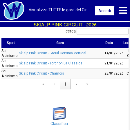
Toggl
Visualizza TUTTE le gare del Circuito
Accedi
SKIALP PINK CIRCUIT 2026
cerca
Sport
Gara
Data
Loca
Sci
B
Sport
Gara
Data
L
Skialp Pink Circuit - Breuil Cervinia Vertical
14/01/2026
Alpinismo
C
Sci
Skialp Pink Circuit - Torgnon La Classica
21/01/2026
T
Alpinismo
Sci
Skialp Pink Circuit - Chamois
28/01/2026
C
Alpinismo
«
‹
1
›
»
Classifica