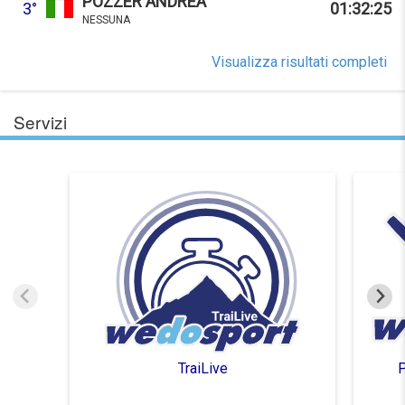
POZZER ANDREA
3°
01:32:25
NESSUNA
Visualizza risultati completi
Servizi
TraiLive
P