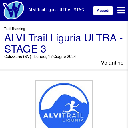
Toggl
ALVI Trail Liguria ULTRA - STAGE 3 2024 | Calizzano (SV) | Volantino
Accedi
Trail Running
ALVI Trail Liguria ULTRA -
STAGE 3
Calizzano (SV) - Lunedì, 17 Giugno 2024
Volantino