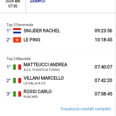
2024 alle
2330m D-
07:30
Top 3 Femminile
1°
SNIJDER RACHEL
09:23:56
2°
LE PING
10:18:45
Top 3 Maschile
MATTEUCCI ANDREA
1°
07:40:07
A.S.D. PODISTICA TORINO
VILLANI MARCELLO
2°
07:42:20
LA GALLA A.S.D.
ROSSI CARLO
3°
07:58:45
RUNCARD
Visualizza risultati completi