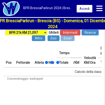
Toggl
BPR BresciaParkrun 2024 | Brescia | Classifica
Accedi
PR BresciaParkrun - Brescia (BS) - Domenica, 01 Dicemb
2024
0
Atleti
Intermedi
Ricerca
Altro
Esci
Excel
Dis
Tempo
pr
Velocità
Pos
Pettorale
Atleta
Naz
Totale
/KM
KM/Ora
Te
Pos
Pettorale
Atleta
Naz
Tempo
Totale
/KM
Velocità
Dis
Te
Calcolo della classifi
KM/Ora
pr
Cronometraggio: wedosport