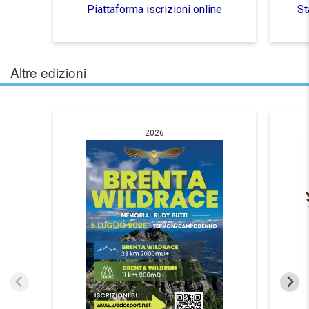
Piattaforma iscrizioni online
St
Altre edizioni
2026