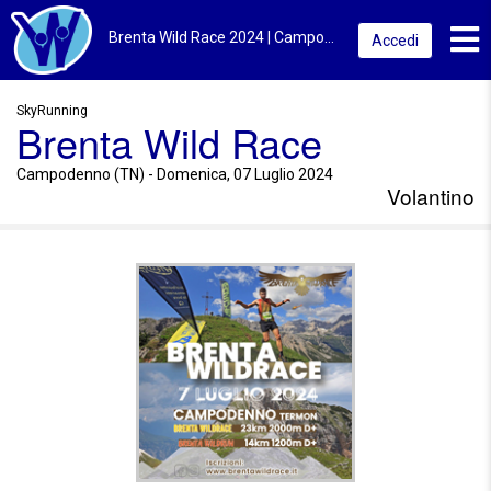
Toggl
Brenta Wild Race 2024 | Campodenno (TN) | Volantino
Accedi
SkyRunning
Brenta Wild Race
Campodenno (TN) - Domenica, 07 Luglio 2024
Volantino