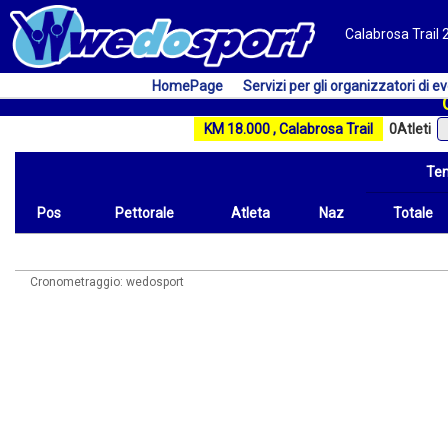
Calabrosa Trail 2
HomePage
Servizi per gli organizzatori di ev
KM 18.000 , Calabrosa Trail
0
Atleti
Te
Pos
Pettorale
Atleta
Naz
Totale
Pos
Pettorale
Atleta
Naz
Tempo
Totale
Cronometraggio: wedosport