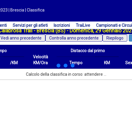
023 | Brescia | Classifica
enti
Servizi per gli atleti
Iscrizioni
TraiLive
Campionati e Circui
Calabrosa Trail - Brescia (BS) - Domenica, 29 Gennaio 20
Vedi anno precedente
Riepilogo
mpo
Distacco dal primo
Velocità
/KM
KM/Ora
Tempo
KM
Se
/KM
Velocità
Distacco dal primo
Tempo
KM
Sex
Calcolo della classifica in corso: attendere ...
KM/Ora