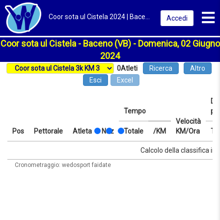
Toggl
Coor sota ul Cistela 2024 | Baceno (VB) | Classifica
Accedi
Coor sota ul Cistela - Baceno (VB) - Domenica, 02 Giugno
2024
0
Atleti
Ricerca
Altro
Esci
Excel
Dis
Tempo
pr
Velocità
Pos
Pettorale
Atleta
Naz
Totale
/KM
KM/Ora
Te
Pos
Pettorale
Atleta
Naz
Tempo
Totale
/KM
Velocità
Dis
Te
Calcolo della classifica in 
KM/Ora
pr
Cronometraggio: wedosport faidate