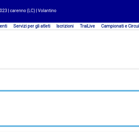
2023 | carenno (LC) | Volantino
enti
Servizi per gli atleti
Iscrizioni
TraiLive
Campionati e Circui