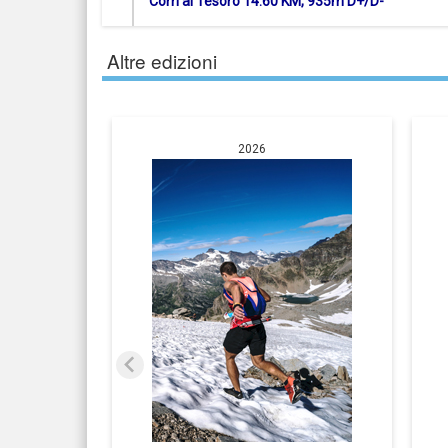
Corri al Tesoro 14.60 KM, 935m D+/D-
Altre edizioni
2026