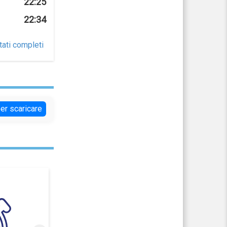
22:25
22:34
tati completi
per scaricare