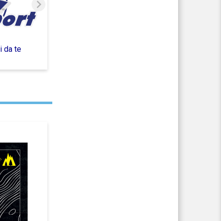
 da te
2023