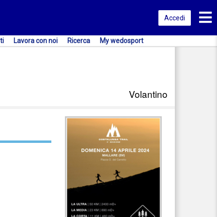
Toggl
Accedi
ti
Lavora con noi
Ricerca
My wedosport
Volantino