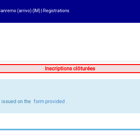
Sanremo (arrivo) (IM) | Registrations
Inscriptions clôturées
e issued on the
form provided
.