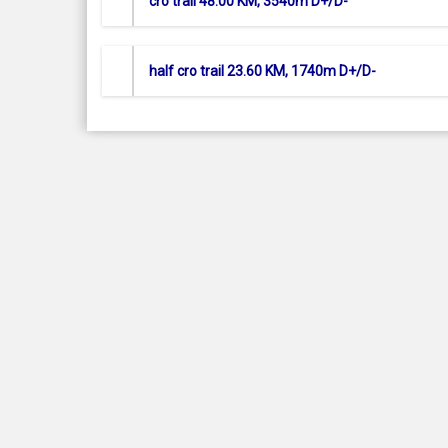
cro trail 48.00 KM, 3540m D+/D-
half cro trail 23.60 KM, 1740m D+/D-