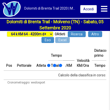
Toggl
Dolomiti di Brenta Trail 2020 | Molveno (TN) | Classifica
Accedi
Dolomiti di Brenta Trail - Molveno (TN) - Sabato, 05
Settembre 2020
0
Atleti
Ricerca
Altro
Esci
Excel
Distacco d
Tempo
primo
Velocità
Pos
Pettorale
Atleta
Totale
/KM
KM/Ora
Tempo
Pos
Pettorale
Atleta
Tempo
Totale
/KM
Velocità
Distacco d
Tempo
Calcolo della classifica in corso: at
KM/Ora
primo
Cronometraggio: wedosport