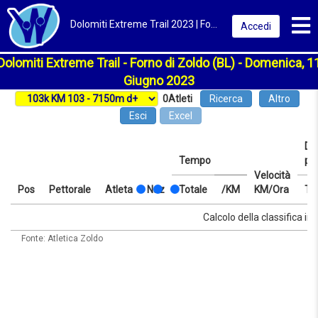
Toggl
Dolomiti Extreme Trail 2023 | Forno di Zoldo (BL) | Classifica
Accedi
Dolomiti Extreme Trail - Forno di Zoldo (BL) - Domenica, 1
Giugno 2023
0
Atleti
Ricerca
Altro
Esci
Excel
Dis
Tempo
pr
Velocità
Pos
Pettorale
Atleta
Naz
Totale
/KM
KM/Ora
Te
Pos
Pettorale
Atleta
Naz
Tempo
Totale
/KM
Velocità
Dis
Te
Calcolo della classifica in 
KM/Ora
pr
Fonte: Atletica Zoldo